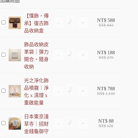
加購商品
【懂飾・傳
NT$
588
-
+
承】復古飾
【
NT$
843
懂
品收納盒
飾
・
飾品收納皮
傳
革袋｜彈力
NT$
188
-
+
承
飾
NT$
270
開合・隨身
】
品
收納
復
收
古
納
光之淨化飾
飾
皮
品噴霧｜淨
品
革
NT$
788
-
+
光
NT$
1,130
收
袋
化 x 清理 x
之
納
｜
重啟能量
淨
盒
彈
化
力
日本東京淺
飾
開
NT$
88
-
+
草寺｜招財
品
日
NT$
126
合
噴
本
金錢龜御守
・
霧
東