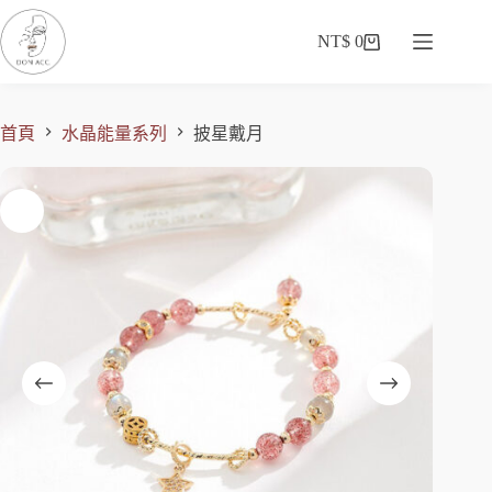
NT$
0
首頁
水晶能量系列
披星戴月