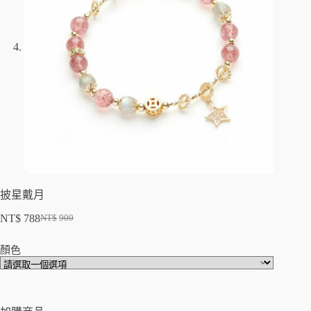
披星戴月
NT$
788
NT$
900
顏色