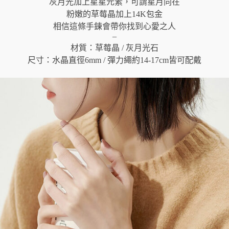
灰月光加上星星元素，可謂星月同在
粉嫩的草莓晶加上14K包金
相信這條手鍊會帶你找到心愛之人
–
材質：草莓晶 / 灰月光石
尺寸：水晶直徑6mm / 彈力繩約14-17cm皆可配戴